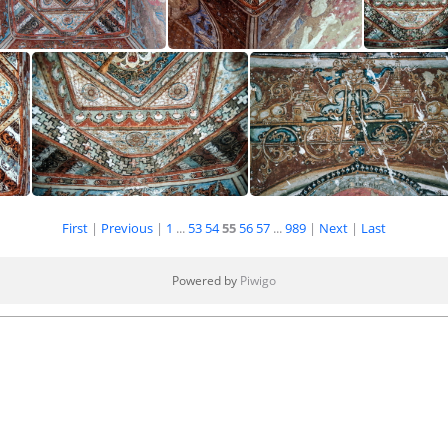
Inner Chörten
Inner Chörten
Inner 
First
|
Previous
|
1
...
53
54
55
56
57
...
989
|
Next
|
Last
Inner Chörten
Inner Chörten
Powered by
Piwigo